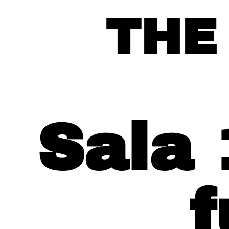
THE
Sala 
f