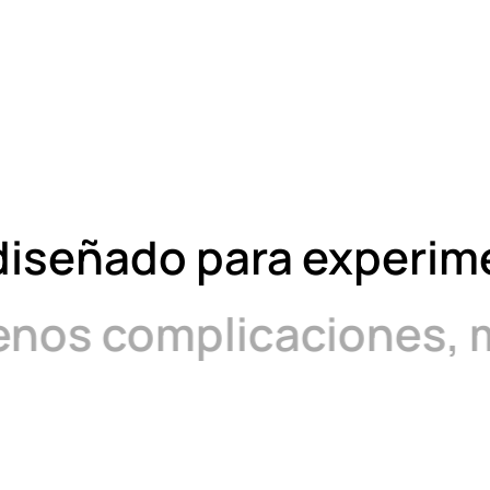
diseñado para experim
enos complicaciones, m