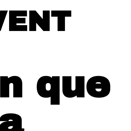
VENT
an que
na