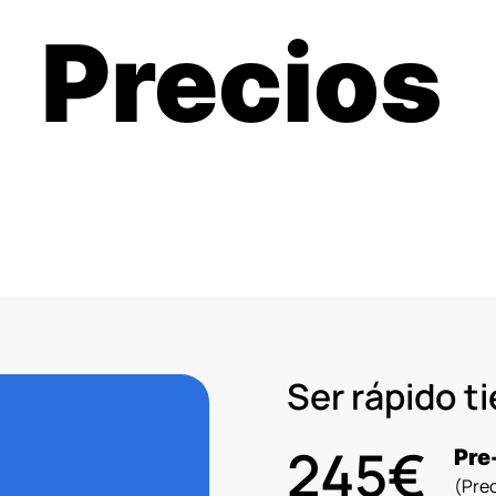
Precios
Ser rápido t
245€
Pre
(Prec